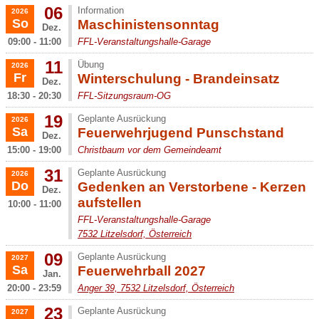
06
Information
2026
So
Maschinistensonntag
Dez.
09:00 - 11:00
FFL-Veranstaltungshalle-Garage
11
Übung
2026
Fr
Winterschulung - Brandeinsatz
Dez.
18:30 - 20:30
FFL-Sitzungsraum-OG
19
Geplante Ausrückung
2026
Sa
Feuerwehrjugend Punschstand
Dez.
15:00 - 19:00
Christbaum vor dem Gemeindeamt
31
Geplante Ausrückung
2026
Do
Gedenken an Verstorbene - Kerzen
Dez.
aufstellen
10:00 - 11:00
FFL-Veranstaltungshalle-Garage
7532 Litzelsdorf, Österreich
09
Geplante Ausrückung
2027
Sa
Feuerwehrball 2027
Jan.
20:00 - 23:59
Anger 39, 7532 Litzelsdorf, Österreich
23
Geplante Ausrückung
2027