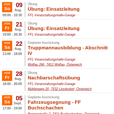
09
Übung
2026
So
Übung: Einsatzleitung
Aug.
09:00 - 10:30
FFL-Veranstaltungshalle-Garage
21
Übung
2026
Fr
Übung: Einsatzleitung
Aug.
19:00 - 20:30
FFL-Veranstaltungshalle-Garage
22
Geplante Ausrückung
2026
Sa
Truppmannausbildung - Abschnitt
Aug.
IV
13:00 - 18:00
FFL-Veranstaltungshalle-Garage
Wolfau 266, 7412 Wolfau, Österreich
28
Übung
2026
Fr
Nachbarschaftsübung
Aug.
18:00 - 20:00
FFL-Veranstaltungshalle-Garage
Mühlenweg 20, 7532 Litzelsdorf, Österreich
05
Geplante Ausrückung
2026
Sa
Fahrzeugsegnung - FF
Sept.
Buchschachen
17:00 - 19:00
Bergenstraße 2, 7411 Buchschachen, Österreich