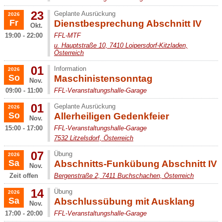
23
Geplante Ausrückung
2026
Fr
Dienstbesprechung Abschnitt IV
Okt.
19:00 - 22:00
FFL-MTF
u. Hauptstraße 10, 7410 Loipersdorf-Kitzladen,
Österreich
01
Information
2026
So
Maschinistensonntag
Nov.
09:00 - 11:00
FFL-Veranstaltungshalle-Garage
01
Geplante Ausrückung
2026
So
Allerheiligen Gedenkfeier
Nov.
15:00 - 17:00
FFL-Veranstaltungshalle-Garage
7532 Litzelsdorf, Österreich
07
Übung
2026
Sa
Abschnitts-Funkübung Abschnitt IV
Nov.
Zeit offen
Bergenstraße 2, 7411 Buchschachen, Österreich
14
Übung
2026
Sa
Abschlussübung mit Ausklang
Nov.
17:00 - 20:00
FFL-Veranstaltungshalle-Garage