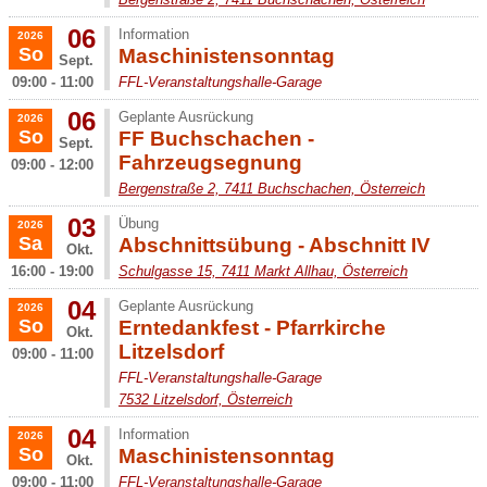
06
Information
2026
So
Maschinistensonntag
Sept.
09:00 - 11:00
FFL-Veranstaltungshalle-Garage
06
Geplante Ausrückung
2026
So
FF Buchschachen -
Sept.
Fahrzeugsegnung
09:00 - 12:00
Bergenstraße 2, 7411 Buchschachen, Österreich
03
Übung
2026
Sa
Abschnittsübung - Abschnitt IV
Okt.
16:00 - 19:00
Schulgasse 15, 7411 Markt Allhau, Österreich
04
Geplante Ausrückung
2026
So
Erntedankfest - Pfarrkirche
Okt.
Litzelsdorf
09:00 - 11:00
FFL-Veranstaltungshalle-Garage
7532 Litzelsdorf, Österreich
04
Information
2026
So
Maschinistensonntag
Okt.
09:00 - 11:00
FFL-Veranstaltungshalle-Garage